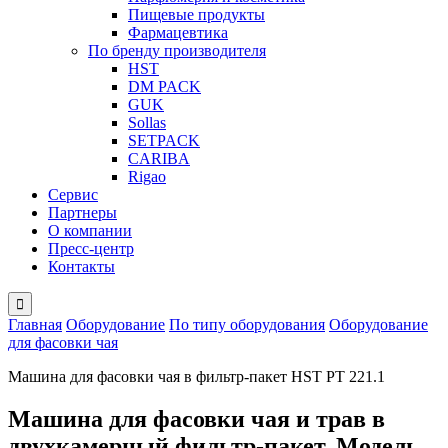
Пищевые продукты
Фармацевтика
По бренду производителя
HST
DM PACK
GUK
Sollas
SETPACK
CARIBA
Rigao
Сервис
Партнеры
О компании
Пресс-центр
Контакты

Главная
Оборудование
По типу оборудования
Оборудование
для фасовки чая
Машина для фасовки чая в фильтр-пакет HST PT 221.1
Машина для фасовки чая и трав в
двухкамерный фильтр-пакет. Модель