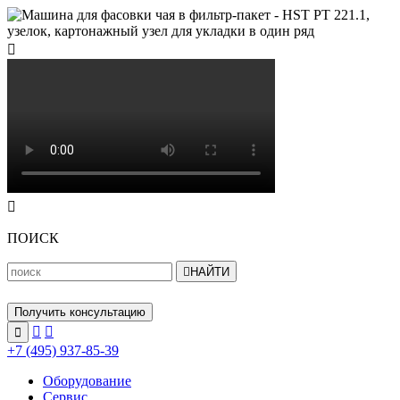


ПОИСК

НАЙТИ
Получить консультацию



+7 (495) 937-85-39
Оборудование
Сервис