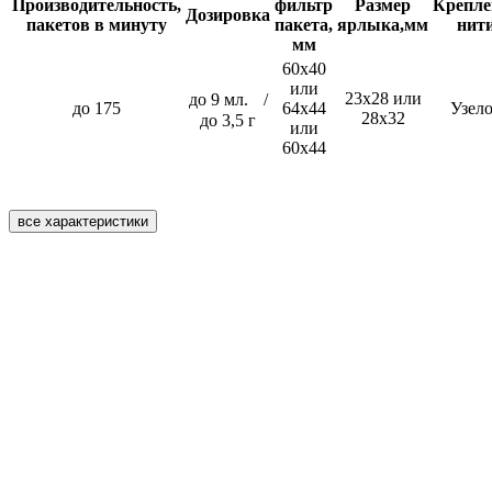
Производительность,
фильтр
Размер
Крепле
Дозировка
пакетов в минуту
пакета,
ярлыка,мм
нит
мм
60х40
или
23х28 или
до 9 мл. /
до 175
64х44
Узел
28х32
до 3,5 г
или
60х44
все характеристики