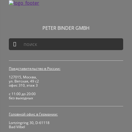
PETER BINDER GMBH

Представительство в России:
127015, Москва,
ул. Вятская, 49 с2
офис 310, этаж 3
c 11:00 до 20:00
без выходных
Головной офис в Германии:
Lortzingring 30, D-61118
Bad Vilbel